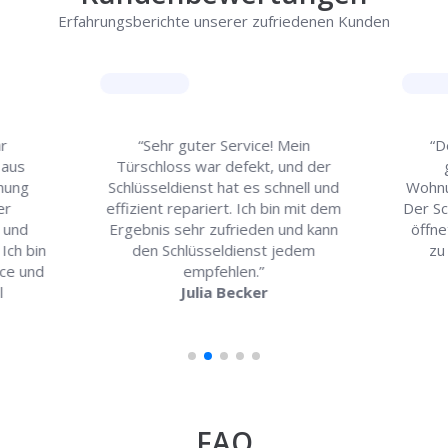
Erfahrungsberichte unserer zufriedenen Kunden
r
“Sehr guter Service! Mein
“D
 aus
Türschloss war defekt, und der
nung
Schlüsseldienst hat es schnell und
Wohnu
er
effizient repariert. Ich bin mit dem
Der Sc
t und
Ergebnis sehr zufrieden und kann
öffne
 Ich bin
den Schlüsseldienst jedem
zu
ice und
empfehlen.”
l
Julia Becker
FAQ