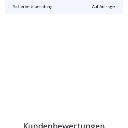
Sicherheitsberatung
Auf Anfrage
Rufen Sie uns jetzt an und
lassen Sie
uns Ihr Problem lösen!
Kundenbewertungen