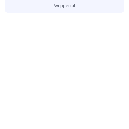
Wuppertal
Schlüsseldienst
info@schluesseldienst-passau-24.de
Startseite
Einsatzgebiete
Kontakte
Partner
Impressum