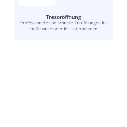
Tresoröffnung
Professionelle und schnelle Türöffnungen für
Ihr Zuhause oder Ihr Unternehmen.
Rufen Sie uns jetzt an und
lassen Sie
uns Ihr Problem lösen!