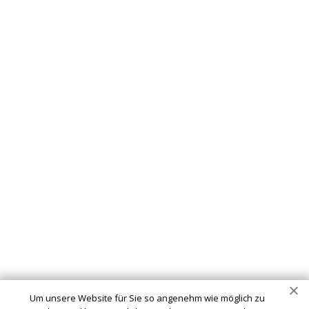
Schlüsseldienst
info@schluesseldienst-passau-24.de
Startseite
Einsatzgebiete
Kontakte
Partner
Impressum
Wir sind Ihr vertrauenswürdiger Partner für professionelle
Schlüsseldienstleistungen in Passau. Ob Sie sich
ausgesperrt haben, ein defektes Schloss haben oder Ihre
Um unsere Website für Sie so angenehm wie möglich zu